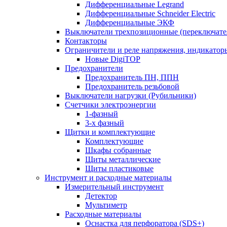
Дифференциальные Legrand
Дифференциальные Schneider Electric
Дифференциальные ЭКФ
Выключатели трехпозиционные (переключате
Контакторы
Ограничители и реле напряжения, индикатор
Новые DigiTOP
Предохранители
Предохранитель ПН, ППН
Предохранитель резьбовой
Выключатели нагрузки (Рубильники)
Счетчики электроэнергии
1-фазный
3-х фазный
Щитки и комплектующие
Комплектующие
Шкафы собранные
Щиты металлические
Щиты пластиковые
Инструмент и расходные материалы
Измерительный инструмент
Детектор
Мультиметр
Расходные материалы
Оснастка для перфоратора (SDS+)