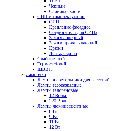
Титан
Черный
Слоновая кость
СИП и комплектующие
СИП
Крепление фасадное
Соединители для СИПа
Зажим анкерный
Зажим прокалывающий
Крюки
Лента, скрепа
Слаботочный
Термостойкий
ШВВП
Лампочки
Лампы и светильники для растений
Лампы газоразрядные
Лампы галогеновые
12 Вольт
220 Вольт
Лампы люминесцентные
8 Вт
9 Вт
11 Вт
12 Вт