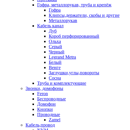
Гофра, металлорукав, труба и крепёж
Гофра
Клипсы,держатели, скобы и другие
Металлорукав
Кабель канал
Дуб
Короб перфорированный
Ольха
Серый
Черный
Legrand Metra
Белый
Венге
Заглушки,углы,повороты
Сосна
Труба и комплектующие
Звонки, домофоны
Feron
Беспроводные
Домофон
Кнопки
Проводные
Zamel
Кабель,провод