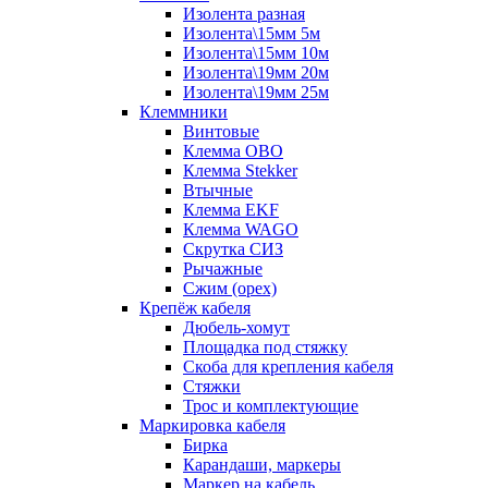
Изолента разная
Изолента\15мм 5м
Изолента\15мм 10м
Изолента\19мм 20м
Изолента\19мм 25м
Клеммники
Винтовые
Клемма OBO
Клемма Stekker
Втычные
Клемма EKF
Клемма WAGO
Скрутка СИЗ
Рычажные
Сжим (орех)
Крепёж кабеля
Дюбель-хомут
Площадка под стяжку
Скоба для крепления кабеля
Стяжки
Трос и комплектующие
Маркировка кабеля
Бирка
Карандаши, маркеры
Маркер на кабель