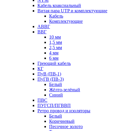
NYM
Кабель коаксиальный
Витая пара UTP и комплектующие
Кабель
Комплектующие
АВВГ
ВВГ
10 мм
1,5 мм
2,5 мм
4 мм
6 мм
Греющий кабель
КГ
ПуВ (ПВ-1)
ПуГВ (ПВ-3)
Белый
Жёлто-зелёный
Синий
ПВС
ПУГСП/ПГВВП
Ретро провод и изоляторы
Белый
Коричневый
Песочное золото