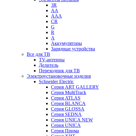
3R
AA
AAA
CR
G
R
А
Аккумуляторы
Зарядные устройства
Все для ТВ
TV-антенны
Делитель
Переходник для ТВ
Электроустановочные изделия
Schneider Electric
Серия ART GALLERY
Серия MultiTrack
Серия ATLAS
Серия BLANCA
Серия GLOSSA
Серия SEDNA
Серия UNICA NEW
Серия UNICA
Серия Прима