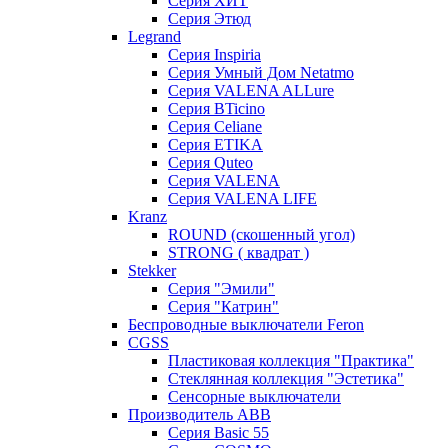
Серия ХИТ
Серия Этюд
Legrand
Серия Inspiria
Серия Умный Дом Netatmo
Серия VALENA ALLure
Серия BTicino
Серия Celiane
Серия ETIKA
Серия Quteo
Серия VALENA
Серия VALENA LIFE
Kranz
ROUND (скошенный угол)
STRONG ( квадрат )
Stekker
Серия "Эмили"
Серия "Катрин"
Беспроводные выключатели Feron
CGSS
Пластиковая коллекция "Практика"
Стеклянная коллекция "Эстетика"
Сенсорные выключатели
Производитель ABB
Серия Basic 55