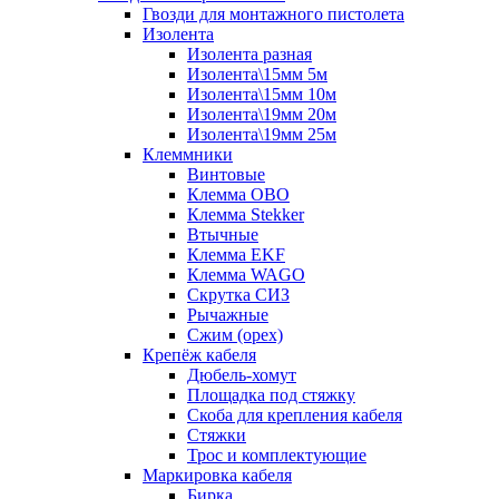
Гвозди для монтажного пистолета
Изолента
Изолента разная
Изолента\15мм 5м
Изолента\15мм 10м
Изолента\19мм 20м
Изолента\19мм 25м
Клеммники
Винтовые
Клемма OBO
Клемма Stekker
Втычные
Клемма EKF
Клемма WAGO
Скрутка СИЗ
Рычажные
Сжим (орех)
Крепёж кабеля
Дюбель-хомут
Площадка под стяжку
Скоба для крепления кабеля
Стяжки
Трос и комплектующие
Маркировка кабеля
Бирка