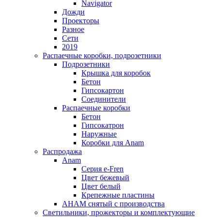
Navigator
Дожди
Проекторы
Разное
Сети
2019
Распаечные коробки, подрозетники
Подрозетники
Крышка для коробок
Бетон
Гипсокартон
Соединители
Распаечные коробки
Бетон
Гипсокатрон
Наружные
Коробки для Anam
Распродажа
Anam
Серия e-Fren
Цвет бежевый
Цвет белый
Крепежные пластины
AHAM снятый с производства
Светильники, прожекторы и комплектующие