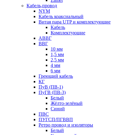
Zamel
Кабель,провод
NYM
Кабель коаксиальный
Витая пара UTP и комплектующие
Кабель
Комплектующие
АВВГ
ВВГ
10 мм
1,5 мм
2,5 мм
4 мм
6 мм
Греющий кабель
КГ
ПуВ (ПВ-1)
ПуГВ (ПВ-3)
Белый
Жёлто-зелёный
Синий
ПВС
ПУГСП/ПГВВП
Ретро провод и изоляторы
Белый