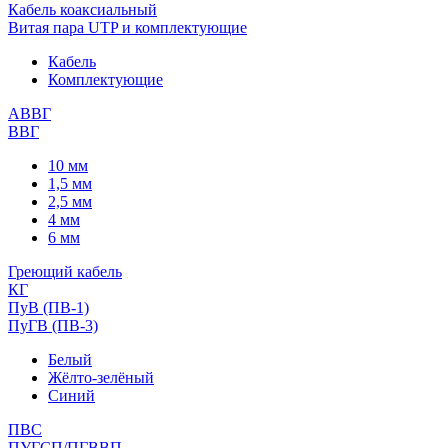
Кабель коаксиальный
Витая пара UTP и комплектующие
Кабель
Комплектующие
АВВГ
ВВГ
10 мм
1,5 мм
2,5 мм
4 мм
6 мм
Греющий кабель
КГ
ПуВ (ПВ-1)
ПуГВ (ПВ-3)
Белый
Жёлто-зелёный
Синий
ПВС
ПУГСП/ПГВВП