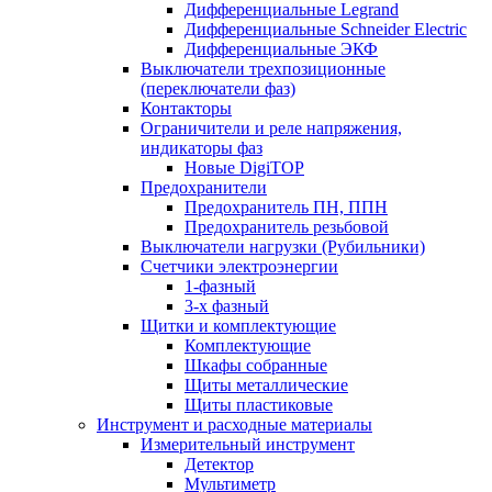
Дифференциальные Legrand
Дифференциальные Schneider Electric
Дифференциальные ЭКФ
Выключатели трехпозиционные
(переключатели фаз)
Контакторы
Ограничители и реле напряжения,
индикаторы фаз
Новые DigiTOP
Предохранители
Предохранитель ПН, ППН
Предохранитель резьбовой
Выключатели нагрузки (Рубильники)
Счетчики электроэнергии
1-фазный
3-х фазный
Щитки и комплектующие
Комплектующие
Шкафы собранные
Щиты металлические
Щиты пластиковые
Инструмент и расходные материалы
Измерительный инструмент
Детектор
Мультиметр