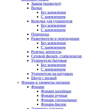
Зажим (крокодил)
Вилки
Без заземления
С заземлением
Колодки для удлинителя
Без заземления
С заземлением
Переноска
Разветвители и переходники
Без заземления
С заземлением
Розетка, штепсель
Сетевой фильтр, стабилизатор
Удлинители бытовые
Без заземления
С заземлением
Удлинители на катушках
Шнур с вилкой
Фонари и элементы питания
Фонари
Фонари налобные
Фонари ручные
Фонари специальные
Фонарь-брелок
Элементы питания