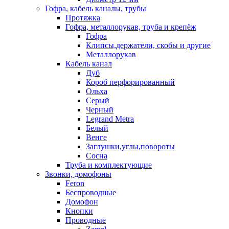
Гофра, кабель каналы, трубы
Протяжка
Гофра, металлорукав, труба и крепёж
Гофра
Клипсы,держатели, скобы и другие
Металлорукав
Кабель канал
Дуб
Короб перфорированный
Ольха
Серый
Черный
Legrand Metra
Белый
Венге
Заглушки,углы,повороты
Сосна
Труба и комплектующие
Звонки, домофоны
Feron
Беспроводные
Домофон
Кнопки
Проводные