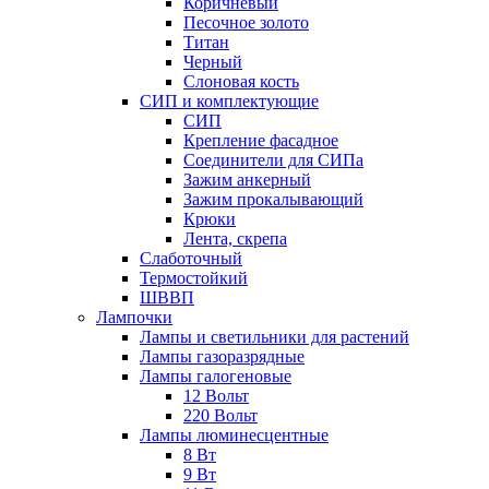
Коричневый
Песочное золото
Титан
Черный
Слоновая кость
СИП и комплектующие
СИП
Крепление фасадное
Соединители для СИПа
Зажим анкерный
Зажим прокалывающий
Крюки
Лента, скрепа
Слаботочный
Термостойкий
ШВВП
Лампочки
Лампы и светильники для растений
Лампы газоразрядные
Лампы галогеновые
12 Вольт
220 Вольт
Лампы люминесцентные
8 Вт
9 Вт