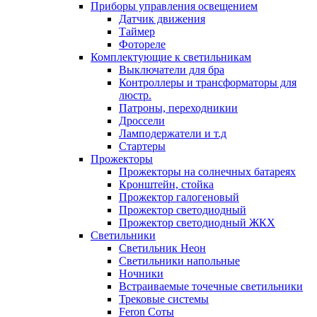
Приборы управления освещением
Датчик движения
Таймер
Фотореле
Комплектующие к светильникам
Выключатели для бра
Контроллеры и трансформаторы для
люстр.
Патроны, переходникии
Дроссели
Ламподержатели и т.д
Стартеры
Прожекторы
Прожекторы на солнечных батареях
Кронштейн, стойка
Прожектор галогеновый
Прожектор светодиодный
Прожектор светодиодный ЖКХ
Светильники
Светильник Неон
Светильники напольные
Ночники
Встраиваемые точечные светильники
Трековые системы
Feron Соты