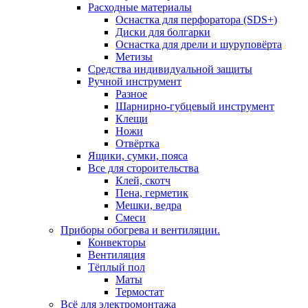
Расходные материалы
Оснастка для перфоратора (SDS+)
Диски для болгарки
Оснастка для дрели и шуруповёрта
Метизы
Средства индивидуальной защиты
Ручной инструмент
Разное
Шарнирно-губцевый инструмент
Клещи
Ножи
Отвёртка
Ящики, сумки, пояса
Все для стороительства
Клей, скотч
Пена, герметик
Мешки, ведра
Смеси
Приборы обогрева и вентиляции.
Конвекторы
Вентиляция
Тёплый пол
Маты
Термостат
Всё для электромонтажа