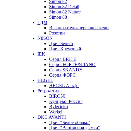
Simon 82
Simon 82 Detail
Simon 82 Nature
Simon 88
ТДМ
Выключатели-переключатели
Розетки
NilSON
Цвет Белый
Цвет Кремовый
IEK
Серия BRITE
Серия FORTE&PIANO
Серия SKANDY
Серия ФОРС
HEGEL
HEGEL Альфа
Ретро-стиль
BIRONI
Кунцево. Россия
Bylectrica
Werkel
DKC AVANTI
Цвет "Белое облако"
Цвет "Ванильная дымка"