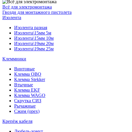
Всё для электромонтажа
Гвозди для монтажного пистолета
Изолента
Изолента разная
Изолента\15мм 5м
Изолента\15мм 10м
Изолента\19мм 20м
Изолента\19мм 25м
Клеммники
Винтовые
Клемма OBO
Клемма Stekker
Втычные
Клемма EKF
Клемма WAGO
Скрутка СИЗ
Рычажные
Сжим (орех)
Крепёж кабеля
Дюбель-хомут