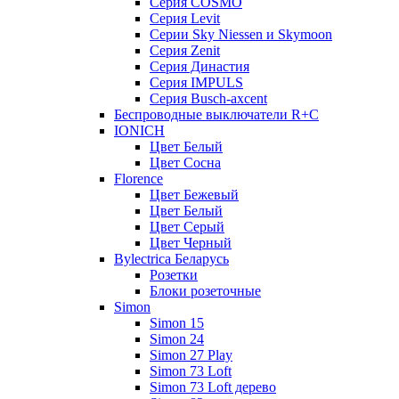
Серия COSMO
Серия Lеvit
Серии Sky Niessen и Skymoon
Серия Zenit
Серия Династия
Серия IMPULS
Серия Вusch-axcent
Беспроводные выключатели R+C
IONICH
Цвет Белый
Цвет Сосна
Florence
Цвет Бежевый
Цвет Белый
Цвет Серый
Цвет Черный
Bylectrica Беларусь
Розетки
Блоки розеточные
Simon
Simon 15
Simon 24
Simon 27 Play
Simon 73 Loft
Simon 73 Loft дерево