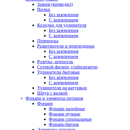
Зажим (крокодил)
Вилки
Без заземления
С заземлением
Колодки для удлинителя
Без заземления
С заземлением
Переноска
Разветвители и переходники
Без заземления
С заземлением
Розетка, штепсель
Сетевой фильтр, стабилизатор
Удлинители бытовые
Без заземления
С заземлением
Удлинители на катушках
Шнур с вилкой
Фонари и элементы питания
Фонари
Фонари налобные
Фонари ручные
Фонари специальные
Фонарь-брелок
Элементы питания