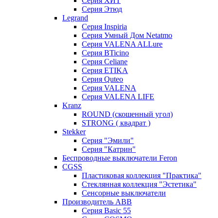
Серия ХИТ
Серия Этюд
Legrand
Серия Inspiria
Серия Умный Дом Netatmo
Серия VALENA ALLure
Серия BTicino
Серия Celiane
Серия ETIKA
Серия Quteo
Серия VALENA
Серия VALENA LIFE
Kranz
ROUND (скошенный угол)
STRONG ( квадрат )
Stekker
Серия "Эмили"
Серия "Катрин"
Беспроводные выключатели Feron
CGSS
Пластиковая коллекция "Практика"
Стеклянная коллекция "Эстетика"
Сенсорные выключатели
Производитель ABB
Серия Basic 55