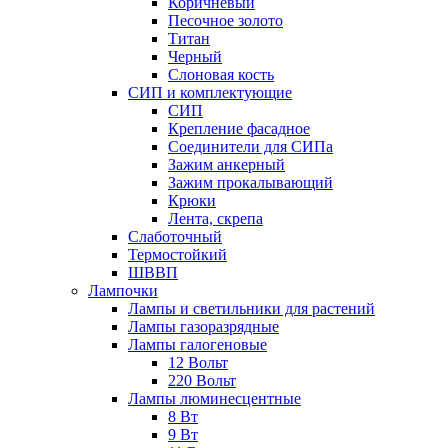
Коричневый
Песочное золото
Титан
Черный
Слоновая кость
СИП и комплектующие
СИП
Крепление фасадное
Соединители для СИПа
Зажим анкерный
Зажим прокалывающий
Крюки
Лента, скрепа
Слаботочный
Термостойкий
ШВВП
Лампочки
Лампы и светильники для растений
Лампы газоразрядные
Лампы галогеновые
12 Вольт
220 Вольт
Лампы люминесцентные
8 Вт
9 Вт