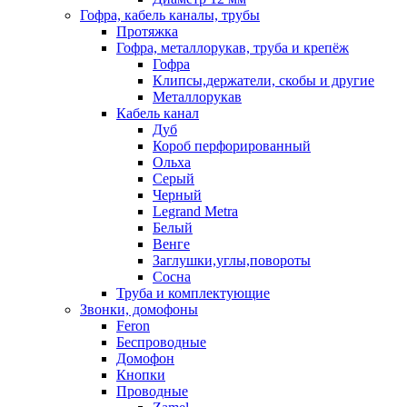
Гофра, кабель каналы, трубы
Протяжка
Гофра, металлорукав, труба и крепёж
Гофра
Клипсы,держатели, скобы и другие
Металлорукав
Кабель канал
Дуб
Короб перфорированный
Ольха
Серый
Черный
Legrand Metra
Белый
Венге
Заглушки,углы,повороты
Сосна
Труба и комплектующие
Звонки, домофоны
Feron
Беспроводные
Домофон
Кнопки
Проводные