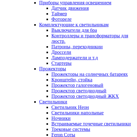
Приборы управления освещением
Датчик движения
Таймер
Фотореле
Комплектующие к светильникам
Выключатели для бра
Контроллеры и трансформаторы для
люстр.
Патроны, переходникии
Дроссели
Ламподержатели и т.д
Стартеры
Прожекторы
Прожекторы на солнечных батареях
Кронштейн, стойка
Прожектор галогеновый
Прожектор светодиодный
Прожектор светодиодный ЖКХ
Светильники
Светильник Неон
Светильники напольные
Ночники
Встраиваемые точечные светильники
Трековые системы
Feron Соты