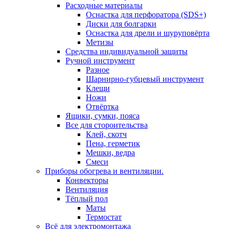
Расходные материалы
Оснастка для перфоратора (SDS+)
Диски для болгарки
Оснастка для дрели и шуруповёрта
Метизы
Средства индивидуальной защиты
Ручной инструмент
Разное
Шарнирно-губцевый инструмент
Клещи
Ножи
Отвёртка
Ящики, сумки, пояса
Все для стороительства
Клей, скотч
Пена, герметик
Мешки, ведра
Смеси
Приборы обогрева и вентиляции.
Конвекторы
Вентиляция
Тёплый пол
Маты
Термостат
Всё для электромонтажа