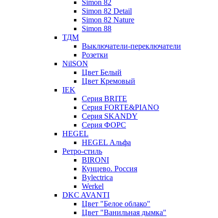
Simon 82
Simon 82 Detail
Simon 82 Nature
Simon 88
ТДМ
Выключатели-переключатели
Розетки
NilSON
Цвет Белый
Цвет Кремовый
IEK
Серия BRITE
Серия FORTE&PIANO
Серия SKANDY
Серия ФОРС
HEGEL
HEGEL Альфа
Ретро-стиль
BIRONI
Кунцево. Россия
Bylectrica
Werkel
DKC AVANTI
Цвет "Белое облако"
Цвет "Ванильная дымка"