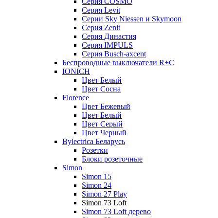
Серия COSMO
Серия Lеvit
Серии Sky Niessen и Skymoon
Серия Zenit
Серия Династия
Серия IMPULS
Серия Вusch-axcent
Беспроводные выключатели R+C
IONICH
Цвет Белый
Цвет Сосна
Florence
Цвет Бежевый
Цвет Белый
Цвет Серый
Цвет Черный
Bylectrica Беларусь
Розетки
Блоки розеточные
Simon
Simon 15
Simon 24
Simon 27 Play
Simon 73 Loft
Simon 73 Loft дерево