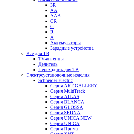
3R
AA
AAA
CR
G
R
А
Аккумуляторы
Зарядные устройства
Все для ТВ
TV-антенны
Делитель
Переходник для ТВ
Электроустановочные изделия
Schneider Electric
Серия ART GALLERY
Серия MultiTrack
Серия ATLAS
Серия BLANCA
Серия GLOSSA
Серия SEDNA
Серия UNICA NEW
Серия UNICA
Серия Прима