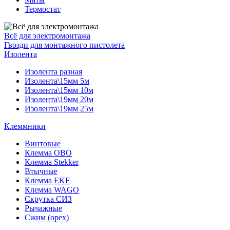
Термостат
Всё для электромонтажа
Гвозди для монтажного пистолета
Изолента
Изолента разная
Изолента\15мм 5м
Изолента\15мм 10м
Изолента\19мм 20м
Изолента\19мм 25м
Клеммники
Винтовые
Клемма OBO
Клемма Stekker
Втычные
Клемма EKF
Клемма WAGO
Скрутка СИЗ
Рычажные
Сжим (орех)