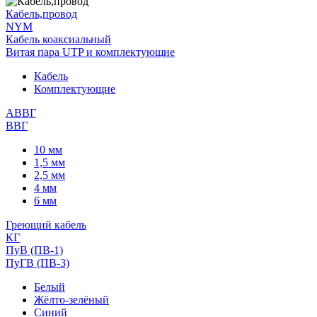
Кабель,провод
NYM
Кабель коаксиальный
Витая пара UTP и комплектующие
Кабель
Комплектующие
АВВГ
ВВГ
10 мм
1,5 мм
2,5 мм
4 мм
6 мм
Греющий кабель
КГ
ПуВ (ПВ-1)
ПуГВ (ПВ-3)
Белый
Жёлто-зелёный
Синий