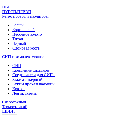
ПВС
ПУГСП/ПГВВП
Ретро провод и изоляторы
Белый
Коричневый
Песочное золото
Титан
Черный
Слоновая кость
СИП и комплектующие
СИП
Крепление фасадное
Соединители для СИПа
Зажим анкерный
Зажим прокалывающий
Крюки
Лента, скрепа
Слаботочный
Термостойкий
ШВВП