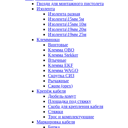
Гвозди для монтажного пистолета
Изолента
Изолента разная
Изолента\15мм 5м
Изолента\15мм 10м
Изолента\19мм 20м
Изолента\19мм 25м
Клеммники
Винтовые
Клемма OBO
Клемма Stekker
Втычные
Клемма EKF
Клемма WAGO
Скрутка СИЗ
Рычажные
Сжим (орех)
Крепёж кабеля
Дюбель-хомут
Площадка под стяжку
Скоба для крепления кабеля
Стяжки
Трос и комплектующие
Маркировка кабеля
Бирка