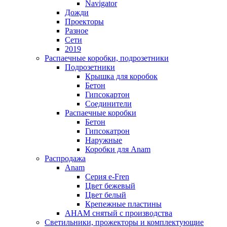
Navigator
Дожди
Проекторы
Разное
Сети
2019
Распаечные коробки, подрозетники
Подрозетники
Крышка для коробок
Бетон
Гипсокартон
Соединители
Распаечные коробки
Бетон
Гипсокатрон
Наружные
Коробки для Anam
Распродажа
Anam
Серия e-Fren
Цвет бежевый
Цвет белый
Крепежные пластины
AHAM снятый с производства
Светильники, прожекторы и комплектующие