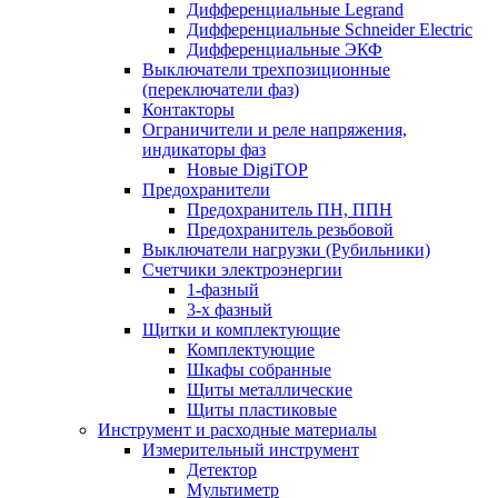
Дифференциальные Legrand
Дифференциальные Schneider Electric
Дифференциальные ЭКФ
Выключатели трехпозиционные
(переключатели фаз)
Контакторы
Ограничители и реле напряжения,
индикаторы фаз
Новые DigiTOP
Предохранители
Предохранитель ПН, ППН
Предохранитель резьбовой
Выключатели нагрузки (Рубильники)
Счетчики электроэнергии
1-фазный
3-х фазный
Щитки и комплектующие
Комплектующие
Шкафы собранные
Щиты металлические
Щиты пластиковые
Инструмент и расходные материалы
Измерительный инструмент
Детектор
Мультиметр