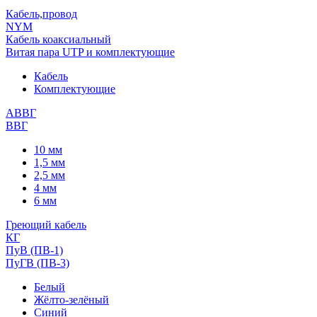
Кабель,провод
NYM
Кабель коаксиальный
Витая пара UTP и комплектующие
Кабель
Комплектующие
АВВГ
ВВГ
10 мм
1,5 мм
2,5 мм
4 мм
6 мм
Греющий кабель
КГ
ПуВ (ПВ-1)
ПуГВ (ПВ-3)
Белый
Жёлто-зелёный
Синий