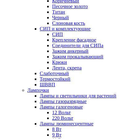
Коричневый
Песочное золото
Титан
Черный
Слоновая кость
СИП и комплектующие
СИП
Крепление фасадное
Соединители для СИПа
Зажим анкерный
Зажим прокалывающий
Крюки
Лента, скрепа
Слаботочный
Термостойкий
ШВВП
Лампочки
Лампы и светильники для растений
Лампы газоразрядные
Лампы галогеновые
12 Вольт
220 Вольт
Лампы люминесцентные
8 Вт
9 Вт