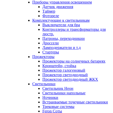
Приборы управления освещением
Датчик движения
Таймер
Фотореле
Комплектующие к светильникам
Выключатели для бра
Контроллеры и трансформаторы для
люстр.
Патроны, переходникии
Дроссели
Ламподержатели и т.д
Стартеры
Прожекторы
Прожекторы на солнечных батареях
Кронштейн, стойка
Прожектор галогеновый
Прожектор светодиодный
Прожектор светодиодный ЖКХ
Светильники
Светильник Неон
Светильники напольные
Ночники
Встраиваемые точечные светильники
Трековые системы
Feron Соты