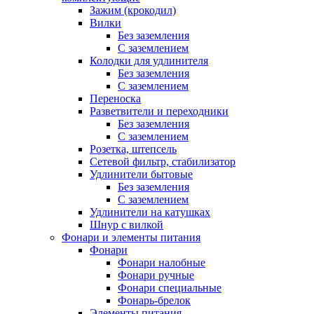
Зажим (крокодил)
Вилки
Без заземления
С заземлением
Колодки для удлинителя
Без заземления
С заземлением
Переноска
Разветвители и переходники
Без заземления
С заземлением
Розетка, штепсель
Сетевой фильтр, стабилизатор
Удлинители бытовые
Без заземления
С заземлением
Удлинители на катушках
Шнур с вилкой
Фонари и элементы питания
Фонари
Фонари налобные
Фонари ручные
Фонари специальные
Фонарь-брелок
Элементы питания