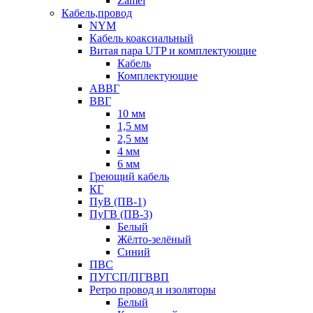
Zamel
Кабель,провод
NYM
Кабель коаксиальный
Витая пара UTP и комплектующие
Кабель
Комплектующие
АВВГ
ВВГ
10 мм
1,5 мм
2,5 мм
4 мм
6 мм
Греющий кабель
КГ
ПуВ (ПВ-1)
ПуГВ (ПВ-3)
Белый
Жёлто-зелёный
Синий
ПВС
ПУГСП/ПГВВП
Ретро провод и изоляторы
Белый