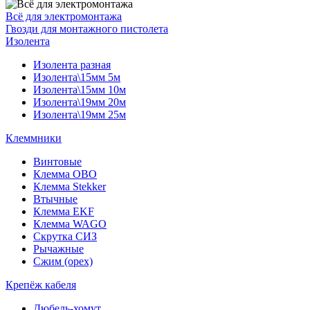
Всё для электромонтажа
Гвозди для монтажного пистолета
Изолента
Изолента разная
Изолента\15мм 5м
Изолента\15мм 10м
Изолента\19мм 20м
Изолента\19мм 25м
Клеммники
Винтовые
Клемма OBO
Клемма Stekker
Втычные
Клемма EKF
Клемма WAGO
Скрутка СИЗ
Рычажные
Сжим (орех)
Крепёж кабеля
Дюбель-хомут