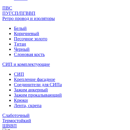
ПВС
ПУГСП/ПГВВП
Ретро провод и изоляторы
Белый
Коричневый
Песочное золото
Титан
Черный
Слоновая кость
СИП и комплектующие
СИП
Крепление фасадное
Соединители для СИПа
Зажим анкерный
Зажим прокалывающий
Крюки
Лента, скрепа
Слаботочный
Термостойкий
ШВВП