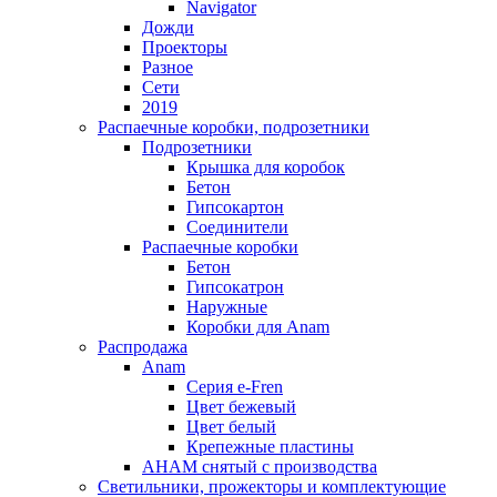
Navigator
Дожди
Проекторы
Разное
Сети
2019
Распаечные коробки, подрозетники
Подрозетники
Крышка для коробок
Бетон
Гипсокартон
Соединители
Распаечные коробки
Бетон
Гипсокатрон
Наружные
Коробки для Anam
Распродажа
Anam
Серия e-Fren
Цвет бежевый
Цвет белый
Крепежные пластины
AHAM снятый с производства
Светильники, прожекторы и комплектующие