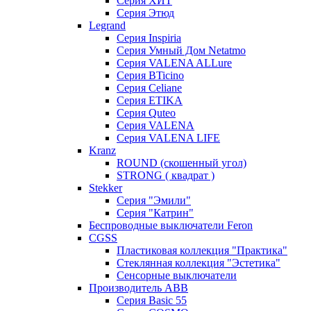
Серия ХИТ
Серия Этюд
Legrand
Серия Inspiria
Серия Умный Дом Netatmo
Серия VALENA ALLure
Серия BTicino
Серия Celiane
Серия ETIKA
Серия Quteo
Серия VALENA
Серия VALENA LIFE
Kranz
ROUND (скошенный угол)
STRONG ( квадрат )
Stekker
Серия "Эмили"
Серия "Катрин"
Беспроводные выключатели Feron
CGSS
Пластиковая коллекция "Практика"
Стеклянная коллекция "Эстетика"
Сенсорные выключатели
Производитель ABB
Серия Basic 55