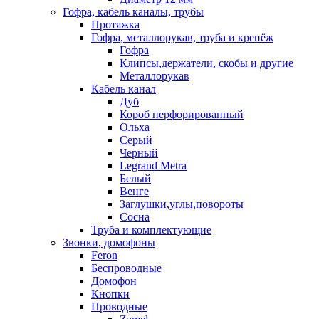
Гофра, кабель каналы, трубы
Протяжка
Гофра, металлорукав, труба и крепёж
Гофра
Клипсы,держатели, скобы и другие
Металлорукав
Кабель канал
Дуб
Короб перфорированный
Ольха
Серый
Черный
Legrand Metra
Белый
Венге
Заглушки,углы,повороты
Сосна
Труба и комплектующие
Звонки, домофоны
Feron
Беспроводные
Домофон
Кнопки
Проводные