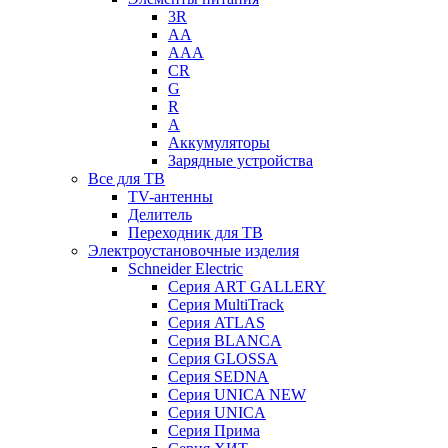
3R
AA
AAA
CR
G
R
А
Аккумуляторы
Зарядные устройства
Все для ТВ
TV-антенны
Делитель
Переходник для ТВ
Электроустановочные изделия
Schneider Electric
Серия ART GALLERY
Серия MultiTrack
Серия ATLAS
Серия BLANCA
Серия GLOSSA
Серия SEDNA
Серия UNICA NEW
Серия UNICA
Серия Прима