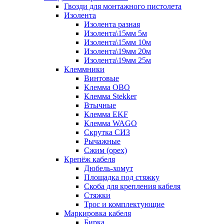
Гвозди для монтажного пистолета
Изолента
Изолента разная
Изолента\15мм 5м
Изолента\15мм 10м
Изолента\19мм 20м
Изолента\19мм 25м
Клеммники
Винтовые
Клемма OBO
Клемма Stekker
Втычные
Клемма EKF
Клемма WAGO
Скрутка СИЗ
Рычажные
Сжим (орех)
Крепёж кабеля
Дюбель-хомут
Площадка под стяжку
Скоба для крепления кабеля
Стяжки
Трос и комплектующие
Маркировка кабеля
Бирка