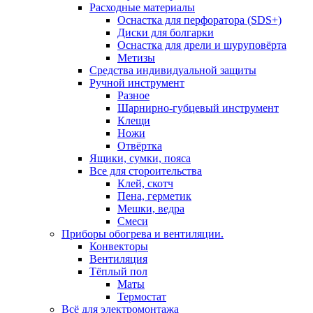
Расходные материалы
Оснастка для перфоратора (SDS+)
Диски для болгарки
Оснастка для дрели и шуруповёрта
Метизы
Средства индивидуальной защиты
Ручной инструмент
Разное
Шарнирно-губцевый инструмент
Клещи
Ножи
Отвёртка
Ящики, сумки, пояса
Все для стороительства
Клей, скотч
Пена, герметик
Мешки, ведра
Смеси
Приборы обогрева и вентиляции.
Конвекторы
Вентиляция
Тёплый пол
Маты
Термостат
Всё для электромонтажа