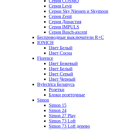
Серия COSMO
Серия Lеvit
Серии Sky Niessen и Skymoon
Серия Zenit
Серия Династия
Серия IMPULS
Серия Вusch-axcent
Беспроводные выключатели R+C
IONICH
Цвет Белый
Цвет Сосна
Florence
Цвет Бежевый
Цвет Белый
Цвет Серый
Цвет Черный
Bylectrica Беларусь
Розетки
Блоки розеточные
Simon
Simon 15
Simon 24
Simon 27 Play
Simon 73 Loft
Simon 73 Loft дерево