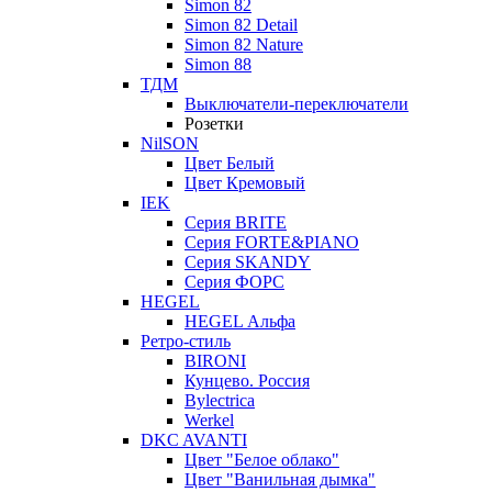
Simon 82
Simon 82 Detail
Simon 82 Nature
Simon 88
ТДМ
Выключатели-переключатели
Розетки
NilSON
Цвет Белый
Цвет Кремовый
IEK
Серия BRITE
Серия FORTE&PIANO
Серия SKANDY
Серия ФОРС
HEGEL
HEGEL Альфа
Ретро-стиль
BIRONI
Кунцево. Россия
Bylectrica
Werkel
DKC AVANTI
Цвет "Белое облако"
Цвет "Ванильная дымка"