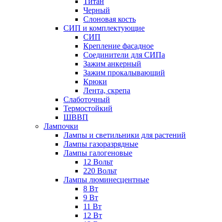
Титан
Черный
Слоновая кость
СИП и комплектующие
СИП
Крепление фасадное
Соединители для СИПа
Зажим анкерный
Зажим прокалывающий
Крюки
Лента, скрепа
Слаботочный
Термостойкий
ШВВП
Лампочки
Лампы и светильники для растений
Лампы газоразрядные
Лампы галогеновые
12 Вольт
220 Вольт
Лампы люминесцентные
8 Вт
9 Вт
11 Вт
12 Вт