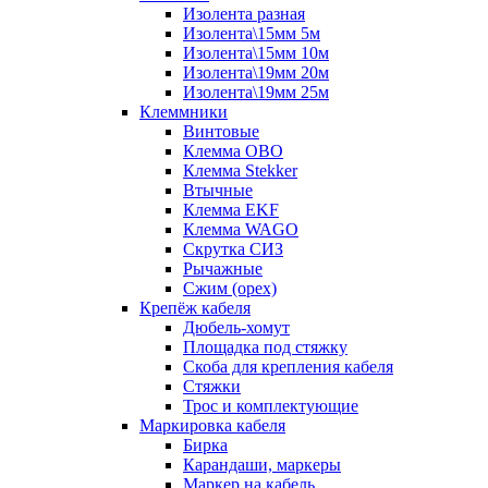
Изолента разная
Изолента\15мм 5м
Изолента\15мм 10м
Изолента\19мм 20м
Изолента\19мм 25м
Клеммники
Винтовые
Клемма OBO
Клемма Stekker
Втычные
Клемма EKF
Клемма WAGO
Скрутка СИЗ
Рычажные
Сжим (орех)
Крепёж кабеля
Дюбель-хомут
Площадка под стяжку
Скоба для крепления кабеля
Стяжки
Трос и комплектующие
Маркировка кабеля
Бирка
Карандаши, маркеры
Маркер на кабель