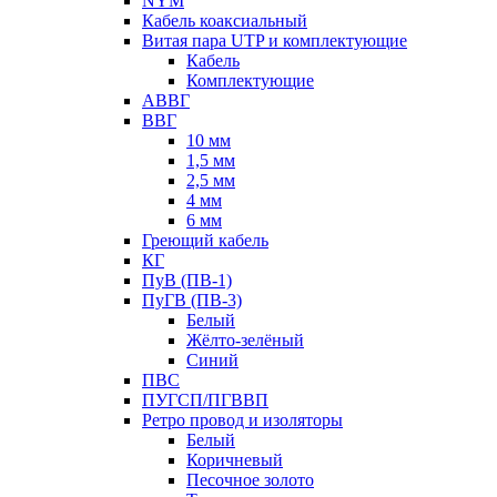
NYM
Кабель коаксиальный
Витая пара UTP и комплектующие
Кабель
Комплектующие
АВВГ
ВВГ
10 мм
1,5 мм
2,5 мм
4 мм
6 мм
Греющий кабель
КГ
ПуВ (ПВ-1)
ПуГВ (ПВ-3)
Белый
Жёлто-зелёный
Синий
ПВС
ПУГСП/ПГВВП
Ретро провод и изоляторы
Белый
Коричневый
Песочное золото