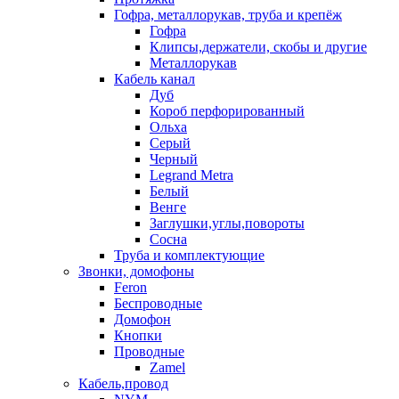
Гофра, металлорукав, труба и крепёж
Гофра
Клипсы,держатели, скобы и другие
Металлорукав
Кабель канал
Дуб
Короб перфорированный
Ольха
Серый
Черный
Legrand Metra
Белый
Венге
Заглушки,углы,повороты
Сосна
Труба и комплектующие
Звонки, домофоны
Feron
Беспроводные
Домофон
Кнопки
Проводные
Zamel
Кабель,провод