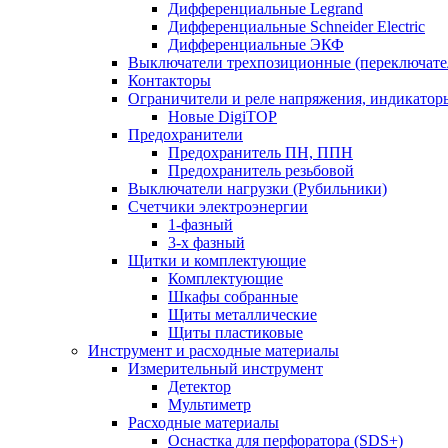
Дифференциальные Legrand
Дифференциальные Schneider Electric
Дифференциальные ЭКФ
Выключатели трехпозиционные (переключате
Контакторы
Ограничители и реле напряжения, индикатор
Новые DigiTOP
Предохранители
Предохранитель ПН, ППН
Предохранитель резьбовой
Выключатели нагрузки (Рубильники)
Счетчики электроэнергии
1-фазный
3-х фазный
Щитки и комплектующие
Комплектующие
Шкафы собранные
Щиты металлические
Щиты пластиковые
Инструмент и расходные материалы
Измерительный инструмент
Детектор
Мультиметр
Расходные материалы
Оснастка для перфоратора (SDS+)