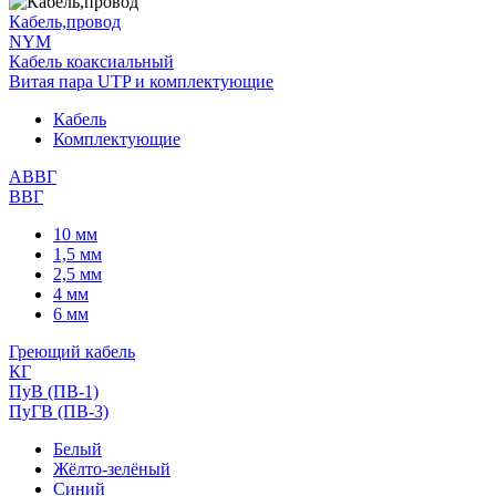
Кабель,провод
NYM
Кабель коаксиальный
Витая пара UTP и комплектующие
Кабель
Комплектующие
АВВГ
ВВГ
10 мм
1,5 мм
2,5 мм
4 мм
6 мм
Греющий кабель
КГ
ПуВ (ПВ-1)
ПуГВ (ПВ-3)
Белый
Жёлто-зелёный
Синий