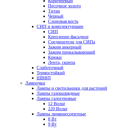
Коричневый
Песочное золото
Титан
Черный
Слоновая кость
СИП и комплектующие
СИП
Крепление фасадное
Соединители для СИПа
Зажим анкерный
Зажим прокалывающий
Крюки
Лента, скрепа
Слаботочный
Термостойкий
ШВВП
Лампочки
Лампы и светильники для растений
Лампы газоразрядные
Лампы галогеновые
12 Вольт
220 Вольт
Лампы люминесцентные
8 Вт
9 Вт