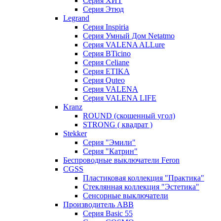
Серия ХИТ
Серия Этюд
Legrand
Серия Inspiria
Серия Умный Дом Netatmo
Серия VALENA ALLure
Серия BTicino
Серия Celiane
Серия ETIKA
Серия Quteo
Серия VALENA
Серия VALENA LIFE
Kranz
ROUND (скошенный угол)
STRONG ( квадрат )
Stekker
Серия "Эмили"
Серия "Катрин"
Беспроводные выключатели Feron
CGSS
Пластиковая коллекция "Практика"
Стеклянная коллекция "Эстетика"
Сенсорные выключатели
Производитель ABB
Серия Basic 55