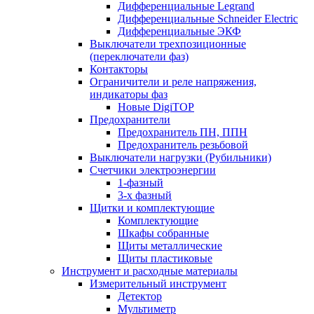
Дифференциальные Legrand
Дифференциальные Schneider Electric
Дифференциальные ЭКФ
Выключатели трехпозиционные
(переключатели фаз)
Контакторы
Ограничители и реле напряжения,
индикаторы фаз
Новые DigiTOP
Предохранители
Предохранитель ПН, ППН
Предохранитель резьбовой
Выключатели нагрузки (Рубильники)
Счетчики электроэнергии
1-фазный
3-х фазный
Щитки и комплектующие
Комплектующие
Шкафы собранные
Щиты металлические
Щиты пластиковые
Инструмент и расходные материалы
Измерительный инструмент
Детектор
Мультиметр