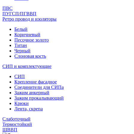
ПВС
ПУГСП/ПГВВП
Ретро провод и изоляторы
Белый
Коричневый
Песочное золото
Титан
Черный
Слоновая кость
СИП и комплектующие
СИП
Крепление фасадное
Соединители для СИПа
Зажим анкерный
Зажим прокалывающий
Крюки
Лента, скрепа
Слаботочный
Термостойкий
ШВВП