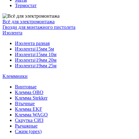
Термостат
Всё для электромонтажа
Гвозди для монтажного пистолета
Изолента
Изолента разная
Изолента\15мм 5м
Изолента\15мм 10м
Изолента\19мм 20м
Изолента\19мм 25м
Клеммники
Винтовые
Клемма OBO
Клемма Stekker
Втычные
Клемма EKF
Клемма WAGO
Скрутка СИЗ
Рычажные
Сжим (орех)