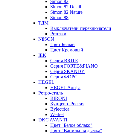
Simon 82
Simon 82 Detail
Simon 82 Nature
Simon 88
ТДМ
Выключатели-переключатели
Розетки
NilSON
Цвет Белый
Цвет Кремовый
IEK
Серия BRITE
Серия FORTE&PIANO
Серия SKANDY
Серия ФОРС
HEGEL
HEGEL Альфа
Ретро-стиль
BIRONI
Кунцево. Россия
Bylectrica
Werkel
DKC AVANTI
Цвет "Белое облако"
Цвет "Ванильная дымка"