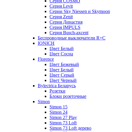
Серия COSMO
Серия Lеvit
Серии Sky Niessen и Skymoon
Серия Zenit
Серия Династия
Серия IMPULS
Серия Вusch-axcent
Беспроводные выключатели R+C
IONICH
Цвет Белый
Цвет Сосна
Florence
Цвет Бежевый
Цвет Белый
Цвет Серый
Цвет Черный
Bylectrica Беларусь
Розетки
Блоки розеточные
Simon
Simon 15
Simon 24
Simon 27 Play
Simon 73 Loft
Simon 73 Loft дерево