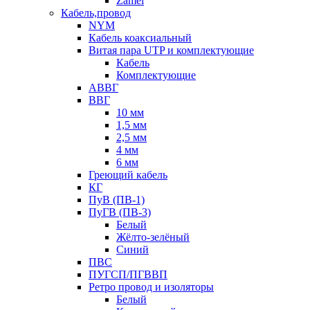
Zamel
Кабель,провод
NYM
Кабель коаксиальный
Витая пара UTP и комплектующие
Кабель
Комплектующие
АВВГ
ВВГ
10 мм
1,5 мм
2,5 мм
4 мм
6 мм
Греющий кабель
КГ
ПуВ (ПВ-1)
ПуГВ (ПВ-3)
Белый
Жёлто-зелёный
Синий
ПВС
ПУГСП/ПГВВП
Ретро провод и изоляторы
Белый