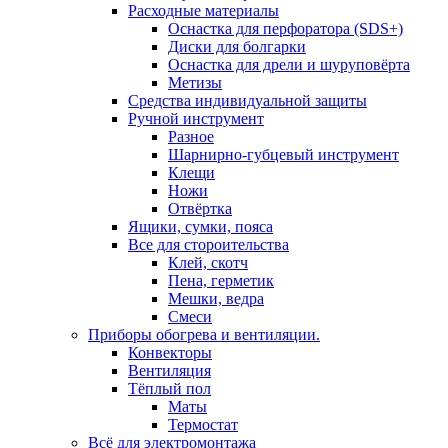
Расходные материалы
Оснастка для перфоратора (SDS+)
Диски для болгарки
Оснастка для дрели и шуруповёрта
Метизы
Средства индивидуальной защиты
Ручной инструмент
Разное
Шарнирно-губцевый инструмент
Клещи
Ножи
Отвёртка
Ящики, сумки, пояса
Все для стороительства
Клей, скотч
Пена, герметик
Мешки, ведра
Смеси
Приборы обогрева и вентиляции.
Конвекторы
Вентиляция
Тёплый пол
Маты
Термостат
Всё для электромонтажа