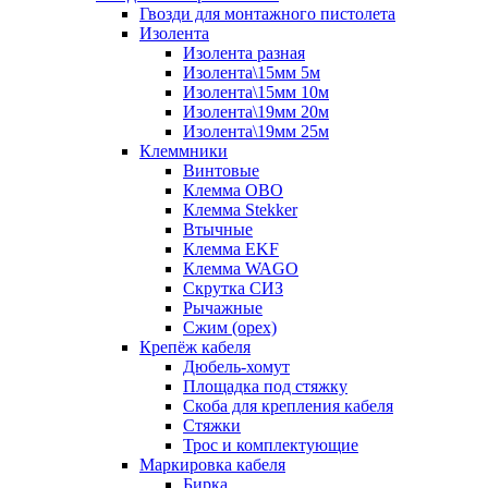
Гвозди для монтажного пистолета
Изолента
Изолента разная
Изолента\15мм 5м
Изолента\15мм 10м
Изолента\19мм 20м
Изолента\19мм 25м
Клеммники
Винтовые
Клемма OBO
Клемма Stekker
Втычные
Клемма EKF
Клемма WAGO
Скрутка СИЗ
Рычажные
Сжим (орех)
Крепёж кабеля
Дюбель-хомут
Площадка под стяжку
Скоба для крепления кабеля
Стяжки
Трос и комплектующие
Маркировка кабеля
Бирка