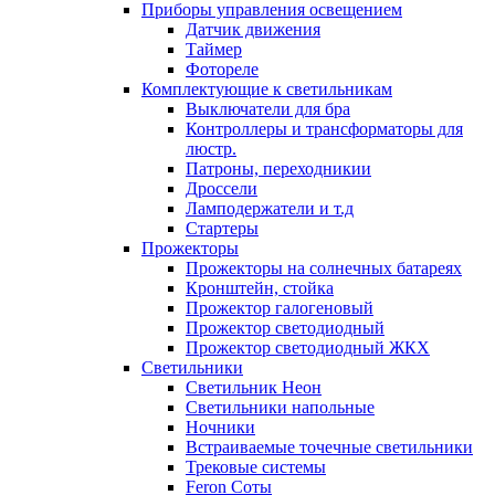
Приборы управления освещением
Датчик движения
Таймер
Фотореле
Комплектующие к светильникам
Выключатели для бра
Контроллеры и трансформаторы для
люстр.
Патроны, переходникии
Дроссели
Ламподержатели и т.д
Стартеры
Прожекторы
Прожекторы на солнечных батареях
Кронштейн, стойка
Прожектор галогеновый
Прожектор светодиодный
Прожектор светодиодный ЖКХ
Светильники
Светильник Неон
Светильники напольные
Ночники
Встраиваемые точечные светильники
Трековые системы
Feron Соты