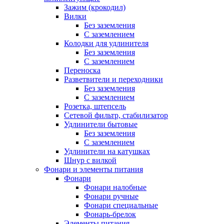
Зажим (крокодил)
Вилки
Без заземления
С заземлением
Колодки для удлинителя
Без заземления
С заземлением
Переноска
Разветвители и переходники
Без заземления
С заземлением
Розетка, штепсель
Сетевой фильтр, стабилизатор
Удлинители бытовые
Без заземления
С заземлением
Удлинители на катушках
Шнур с вилкой
Фонари и элементы питания
Фонари
Фонари налобные
Фонари ручные
Фонари специальные
Фонарь-брелок
Элементы питания