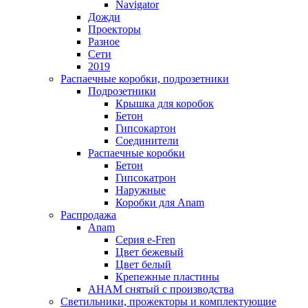
Navigator
Дожди
Проекторы
Разное
Сети
2019
Распаечные коробки, подрозетники
Подрозетники
Крышка для коробок
Бетон
Гипсокартон
Соединители
Распаечные коробки
Бетон
Гипсокатрон
Наружные
Коробки для Anam
Распродажа
Anam
Серия e-Fren
Цвет бежевый
Цвет белый
Крепежные пластины
AHAM снятый с производства
Светильники, прожекторы и комплектующие