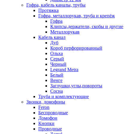
Гофра, кабель каналы, трубы
Протяжка
Гофра, металлорукав, труба и крепёж
Гофра
Клипсы,держатели, скобы и другие
Металлорукав
Кабель канал
Дуб
Короб перфорированный
Ольха
Серый
Черный
Legrand Metra
Белый
Венге
Заглушки,углы,повороты
Сосна
Труба и комплектующие
Звонки, домофоны
Feron
Беспроводные
Домофон
Кнопки
Проводные