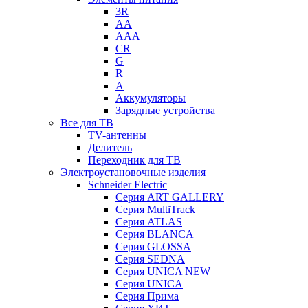
3R
AA
AAA
CR
G
R
А
Аккумуляторы
Зарядные устройства
Все для ТВ
TV-антенны
Делитель
Переходник для ТВ
Электроустановочные изделия
Schneider Electric
Серия ART GALLERY
Серия MultiTrack
Серия ATLAS
Серия BLANCA
Серия GLOSSA
Серия SEDNA
Серия UNICA NEW
Серия UNICA
Серия Прима