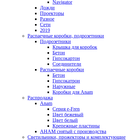
Navigator
Дожди
Проекторы
Разное
Сети
2019
Распаечные коробки, подрозетники
Подрозетники
Крышка для коробок
Бетон
Гипсокартон
Соединители
Распаечные коробки
Бетон
Гипсокатрон
Наружные
Коробки для Anam
Распродажа
Anam
Серия e-Fren
Цвет бежевый
Цвет белый
Крепежные пластины
AHAM снятый с производства
Светильники, прожекторы и комплектующие