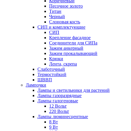
Коричневый
Песочное золото
Титан
Черный
Слоновая кость
СИП и комплектующие
СИП
Крепление фасадное
Соединители для СИПа
Зажим анкерный
Зажим прокалывающий
Крюки
Лента, скрепа
Слаботочный
Термостойкий
ШВВП
Лампочки
Лампы и светильники для растений
Лампы газоразрядные
Лампы галогеновые
12 Вольт
220 Вольт
Лампы люминесцентные
8 Вт
9 Вт