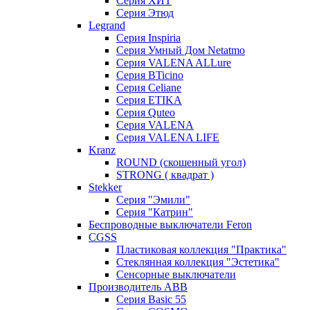
Серия ХИТ
Серия Этюд
Legrand
Серия Inspiria
Серия Умный Дом Netatmo
Серия VALENA ALLure
Серия BTicino
Серия Celiane
Серия ETIKA
Серия Quteo
Серия VALENA
Серия VALENA LIFE
Kranz
ROUND (скошенный угол)
STRONG ( квадрат )
Stekker
Серия "Эмили"
Серия "Катрин"
Беспроводные выключатели Feron
CGSS
Пластиковая коллекция "Практика"
Стеклянная коллекция "Эстетика"
Сенсорные выключатели
Производитель ABB
Серия Basic 55