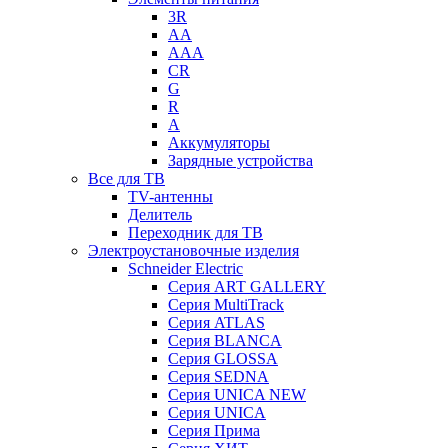
3R
AA
AAA
CR
G
R
А
Аккумуляторы
Зарядные устройства
Все для ТВ
TV-антенны
Делитель
Переходник для ТВ
Электроустановочные изделия
Schneider Electric
Серия ART GALLERY
Серия MultiTrack
Серия ATLAS
Серия BLANCA
Серия GLOSSA
Серия SEDNA
Серия UNICA NEW
Серия UNICA
Серия Прима