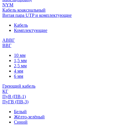
NYM
Кабель коаксиальный
Витая пара UTP и комплектующие
Кабель
Комплектующие
АВВГ
ВВГ
10 мм
1,5 мм
2,5 мм
4 мм
6 мм
Греющий кабель
КГ
ПуВ (ПВ-1)
ПуГВ (ПВ-3)
Белый
Жёлто-зелёный
Синий