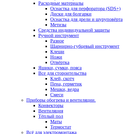
Расходные материалы
Оснастка для перфоратора (SDS+)
Диски для болгарки
Оснастка для дрели и шуруповёрта
Метизы
Средства индивидуальной защиты
Ручной инструмент
Разное
Шарнирно-губцевый инструмент
Клещи
Ножи
Отвёртка
Ящики, сумки, пояса
Все для стороительства
Клей, скотч
Пена, герметик
Мешки, ведра
Смеси
Приборы обогрева и вентиляции.
Конвекторы
Вентиляция
Тёплый пол
Маты
Термостат
Всё для электромонтажа