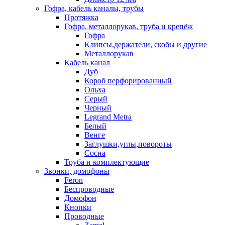
Гофра, кабель каналы, трубы
Протяжка
Гофра, металлорукав, труба и крепёж
Гофра
Клипсы,держатели, скобы и другие
Металлорукав
Кабель канал
Дуб
Короб перфорированный
Ольха
Серый
Черный
Legrand Metra
Белый
Венге
Заглушки,углы,повороты
Сосна
Труба и комплектующие
Звонки, домофоны
Feron
Беспроводные
Домофон
Кнопки
Проводные