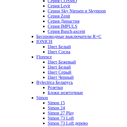
Серия COSMO
Серия Lеvit
Серии Sky Niessen и Skymoon
Серия Zenit
Серия Династия
Серия IMPULS
Серия Вusch-axcent
Беспроводные выключатели R+C
IONICH
Цвет Белый
Цвет Сосна
Florence
Цвет Бежевый
Цвет Белый
Цвет Серый
Цвет Черный
Bylectrica Беларусь
Розетки
Блоки розеточные
Simon
Simon 15
Simon 24
Simon 27 Play
Simon 73 Loft
Simon 73 Loft дерево