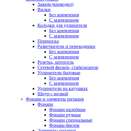
Зажим (крокодил)
Вилки
Без заземления
С заземлением
Колодки для удлинителя
Без заземления
С заземлением
Переноска
Разветвители и переходники
Без заземления
С заземлением
Розетка, штепсель
Сетевой фильтр, стабилизатор
Удлинители бытовые
Без заземления
С заземлением
Удлинители на катушках
Шнур с вилкой
Фонари и элементы питания
Фонари
Фонари налобные
Фонари ручные
Фонари специальные
Фонарь-брелок
Элементы питания