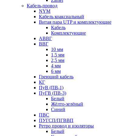
Zamel
Кабель,провод
NYM
Кабель коаксиальный
Витая пара UTP и комплектующие
Кабель
Комплектующие
АВВГ
ВВГ
10 мм
1,5 мм
2,5 мм
4 мм
6 мм
Греющий кабель
КГ
ПуВ (ПВ-1)
ПуГВ (ПВ-3)
Белый
Жёлто-зелёный
Синий
ПВС
ПУГСП/ПГВВП
Ретро провод и изоляторы
Белый