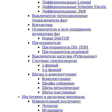
Дифференциальные Legrand
Дифференциальные Schneider Electric
Дифференциальные ЭКФ
Выключатели трехпозиционные
(переключатели фаз)
Контакторы
Ограничители и реле напряжения,
индикаторы фаз
Новые DigiTOP
Предохранители
Предохранитель ПН, ППН
Предохранитель резьбовой
Выключатели нагрузки (Рубильники)
Счетчики электроэнергии
1-фазный
3-х фазный
Щитки и комплектующие
Комплектующие
Шкафы собранные
Щиты металлические
Щиты пластиковые
Инструмент и расходные материалы
Измерительный инструмент
Детектор
Мультиметр