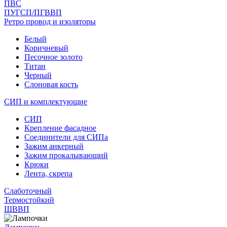
ПВС
ПУГСП/ПГВВП
Ретро провод и изоляторы
Белый
Коричневый
Песочное золото
Титан
Черный
Слоновая кость
СИП и комплектующие
СИП
Крепление фасадное
Соединители для СИПа
Зажим анкерный
Зажим прокалывающий
Крюки
Лента, скрепа
Слаботочный
Термостойкий
ШВВП