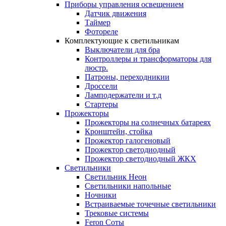
Приборы управления освещением
Датчик движения
Таймер
Фотореле
Комплектующие к светильникам
Выключатели для бра
Контроллеры и трансформаторы для
люстр.
Патроны, переходникии
Дроссели
Ламподержатели и т.д
Стартеры
Прожекторы
Прожекторы на солнечных батареях
Кронштейн, стойка
Прожектор галогеновый
Прожектор светодиодный
Прожектор светодиодный ЖКХ
Светильники
Светильник Неон
Светильники напольные
Ночники
Встраиваемые точечные светильники
Трековые системы
Feron Соты