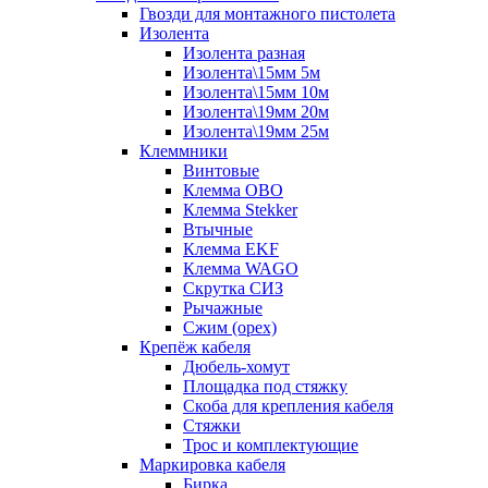
Гвозди для монтажного пистолета
Изолента
Изолента разная
Изолента\15мм 5м
Изолента\15мм 10м
Изолента\19мм 20м
Изолента\19мм 25м
Клеммники
Винтовые
Клемма OBO
Клемма Stekker
Втычные
Клемма EKF
Клемма WAGO
Скрутка СИЗ
Рычажные
Сжим (орех)
Крепёж кабеля
Дюбель-хомут
Площадка под стяжку
Скоба для крепления кабеля
Стяжки
Трос и комплектующие
Маркировка кабеля
Бирка