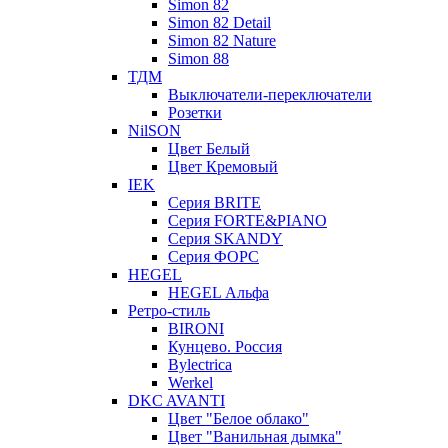
Simon 82
Simon 82 Detail
Simon 82 Nature
Simon 88
ТДМ
Выключатели-переключатели
Розетки
NilSON
Цвет Белый
Цвет Кремовый
IEK
Серия BRITE
Серия FORTE&PIANO
Серия SKANDY
Серия ФОРС
HEGEL
HEGEL Альфа
Ретро-стиль
BIRONI
Кунцево. Россия
Bylectrica
Werkel
DKC AVANTI
Цвет "Белое облако"
Цвет "Ванильная дымка"