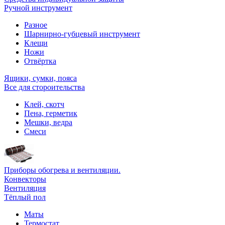
Ручной инструмент
Разное
Шарнирно-губцевый инструмент
Клещи
Ножи
Отвёртка
Ящики, сумки, пояса
Все для стороительства
Клей, скотч
Пена, герметик
Мешки, ведра
Смеси
Приборы обогрева и вентиляции.
Конвекторы
Вентиляция
Тёплый пол
Маты
Термостат