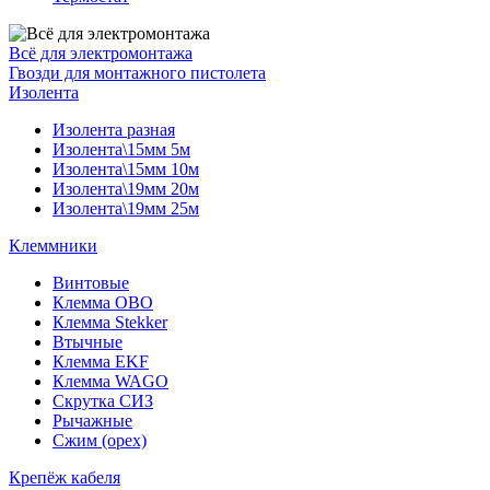
Всё для электромонтажа
Гвозди для монтажного пистолета
Изолента
Изолента разная
Изолента\15мм 5м
Изолента\15мм 10м
Изолента\19мм 20м
Изолента\19мм 25м
Клеммники
Винтовые
Клемма OBO
Клемма Stekker
Втычные
Клемма EKF
Клемма WAGO
Скрутка СИЗ
Рычажные
Сжим (орех)
Крепёж кабеля