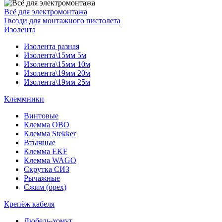
Всё для электромонтажа
Гвозди для монтажного пистолета
Изолента
Изолента разная
Изолента\15мм 5м
Изолента\15мм 10м
Изолента\19мм 20м
Изолента\19мм 25м
Клеммники
Винтовые
Клемма OBO
Клемма Stekker
Втычные
Клемма EKF
Клемма WAGO
Скрутка СИЗ
Рычажные
Сжим (орех)
Крепёж кабеля
Дюбель-хомут