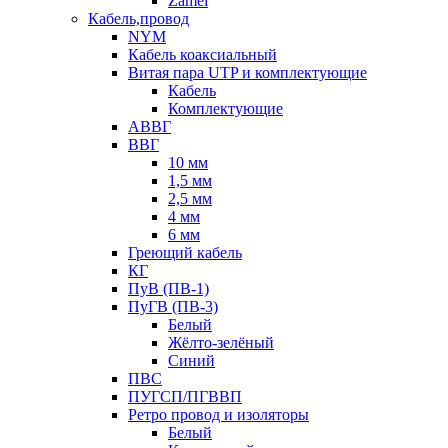
Zamel
Кабель,провод
NYM
Кабель коаксиальный
Витая пара UTP и комплектующие
Кабель
Комплектующие
АВВГ
ВВГ
10 мм
1,5 мм
2,5 мм
4 мм
6 мм
Греющий кабель
КГ
ПуВ (ПВ-1)
ПуГВ (ПВ-3)
Белый
Жёлто-зелёный
Синий
ПВС
ПУГСП/ПГВВП
Ретро провод и изоляторы
Белый