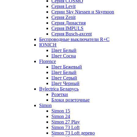
Серия COSMO
Серия Lеvit
Серии Sky Niessen и Skymoon
Серия Zenit
Серия Династия
Серия IMPULS
Серия Вusch-axcent
Беспроводные выключатели R+C
IONICH
Цвет Белый
Цвет Сосна
Florence
Цвет Бежевый
Цвет Белый
Цвет Серый
Цвет Черный
Bylectrica Беларусь
Розетки
Блоки розеточные
Simon
Simon 15
Simon 24
Simon 27 Play
Simon 73 Loft
Simon 73 Loft дерево