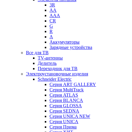
3R
AA
AAA
CR
G
R
А
Аккумуляторы
Зарядные устройства
Все для ТВ
TV-антенны
Делитель
Переходник для ТВ
Электроустановочные изделия
Schneider Electric
Серия ART GALLERY
Серия MultiTrack
Серия ATLAS
Серия BLANCA
Серия GLOSSA
Серия SEDNA
Серия UNICA NEW
Серия UNICA
Серия Прима