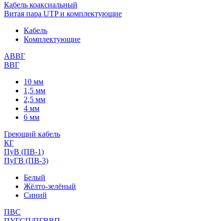
Кабель коаксиальный
Витая пара UTP и комплектующие
Кабель
Комплектующие
АВВГ
ВВГ
10 мм
1,5 мм
2,5 мм
4 мм
6 мм
Греющий кабель
КГ
ПуВ (ПВ-1)
ПуГВ (ПВ-3)
Белый
Жёлто-зелёный
Синий
ПВС
ПУГСП/ПГВВП