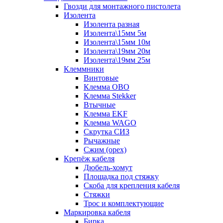
Гвозди для монтажного пистолета
Изолента
Изолента разная
Изолента\15мм 5м
Изолента\15мм 10м
Изолента\19мм 20м
Изолента\19мм 25м
Клеммники
Винтовые
Клемма OBO
Клемма Stekker
Втычные
Клемма EKF
Клемма WAGO
Скрутка СИЗ
Рычажные
Сжим (орех)
Крепёж кабеля
Дюбель-хомут
Площадка под стяжку
Скоба для крепления кабеля
Стяжки
Трос и комплектующие
Маркировка кабеля
Бирка