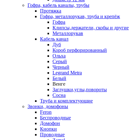
Гофра, кабель каналы, трубы
Протяжка
Гофра, металлорукав, труба и крепёж
Гофра
Клипсы,держатели, скобы и другие
Металлорукав
Кабель канал
Дуб
Короб перфорированный
Ольха
Серый
Черный
Legrand Metra
Белый
Венге
Заглушки,углы,повороты
Сосна
Труба и комплектующие
Звонки, домофоны
Feron
Беспроводные
Домофон
Кнопки
Проводные