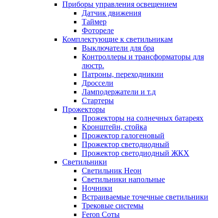
Приборы управления освещением
Датчик движения
Таймер
Фотореле
Комплектующие к светильникам
Выключатели для бра
Контроллеры и трансформаторы для
люстр.
Патроны, переходникии
Дроссели
Ламподержатели и т.д
Стартеры
Прожекторы
Прожекторы на солнечных батареях
Кронштейн, стойка
Прожектор галогеновый
Прожектор светодиодный
Прожектор светодиодный ЖКХ
Светильники
Светильник Неон
Светильники напольные
Ночники
Встраиваемые точечные светильники
Трековые системы
Feron Соты