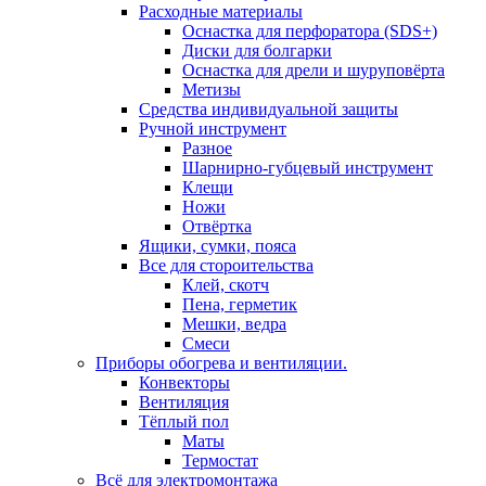
Расходные материалы
Оснастка для перфоратора (SDS+)
Диски для болгарки
Оснастка для дрели и шуруповёрта
Метизы
Средства индивидуальной защиты
Ручной инструмент
Разное
Шарнирно-губцевый инструмент
Клещи
Ножи
Отвёртка
Ящики, сумки, пояса
Все для стороительства
Клей, скотч
Пена, герметик
Мешки, ведра
Смеси
Приборы обогрева и вентиляции.
Конвекторы
Вентиляция
Тёплый пол
Маты
Термостат
Всё для электромонтажа