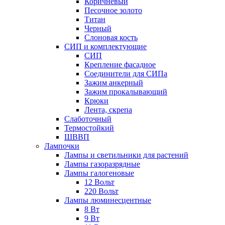
Коричневый
Песочное золото
Титан
Черный
Слоновая кость
СИП и комплектующие
СИП
Крепление фасадное
Соединители для СИПа
Зажим анкерный
Зажим прокалывающий
Крюки
Лента, скрепа
Слаботочный
Термостойкий
ШВВП
Лампочки
Лампы и светильники для растений
Лампы газоразрядные
Лампы галогеновые
12 Вольт
220 Вольт
Лампы люминесцентные
8 Вт
9 Вт