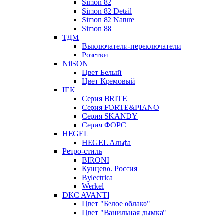
Simon 82
Simon 82 Detail
Simon 82 Nature
Simon 88
ТДМ
Выключатели-переключатели
Розетки
NilSON
Цвет Белый
Цвет Кремовый
IEK
Серия BRITE
Серия FORTE&PIANO
Серия SKANDY
Серия ФОРС
HEGEL
HEGEL Альфа
Ретро-стиль
BIRONI
Кунцево. Россия
Bylectrica
Werkel
DKC AVANTI
Цвет "Белое облако"
Цвет "Ванильная дымка"