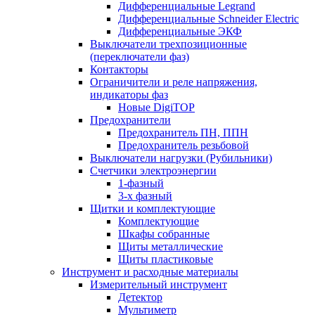
Дифференциальные Legrand
Дифференциальные Schneider Electric
Дифференциальные ЭКФ
Выключатели трехпозиционные
(переключатели фаз)
Контакторы
Ограничители и реле напряжения,
индикаторы фаз
Новые DigiTOP
Предохранители
Предохранитель ПН, ППН
Предохранитель резьбовой
Выключатели нагрузки (Рубильники)
Счетчики электроэнергии
1-фазный
3-х фазный
Щитки и комплектующие
Комплектующие
Шкафы собранные
Щиты металлические
Щиты пластиковые
Инструмент и расходные материалы
Измерительный инструмент
Детектор
Мультиметр