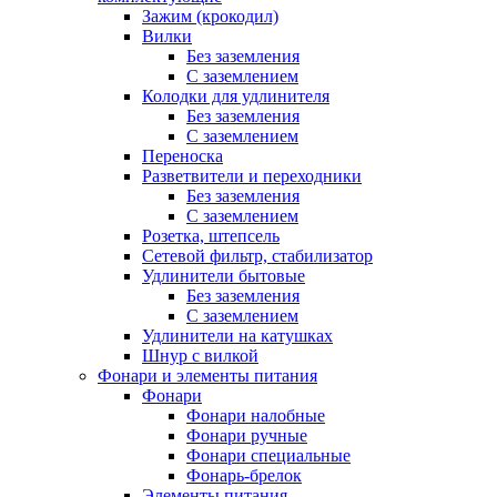
Зажим (крокодил)
Вилки
Без заземления
С заземлением
Колодки для удлинителя
Без заземления
С заземлением
Переноска
Разветвители и переходники
Без заземления
С заземлением
Розетка, штепсель
Сетевой фильтр, стабилизатор
Удлинители бытовые
Без заземления
С заземлением
Удлинители на катушках
Шнур с вилкой
Фонари и элементы питания
Фонари
Фонари налобные
Фонари ручные
Фонари специальные
Фонарь-брелок
Элементы питания