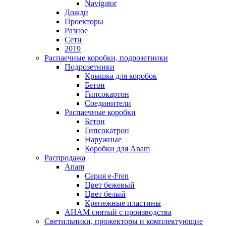
Navigator
Дожди
Проекторы
Разное
Сети
2019
Распаечные коробки, подрозетники
Подрозетники
Крышка для коробок
Бетон
Гипсокартон
Соединители
Распаечные коробки
Бетон
Гипсокатрон
Наружные
Коробки для Anam
Распродажа
Anam
Серия e-Fren
Цвет бежевый
Цвет белый
Крепежные пластины
AHAM снятый с производства
Светильники, прожекторы и комплектующие