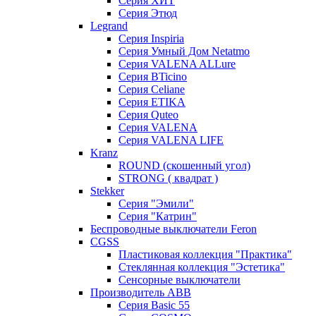
Серия ХИТ
Серия Этюд
Legrand
Серия Inspiria
Серия Умный Дом Netatmo
Серия VALENA ALLure
Серия BTicino
Серия Celiane
Серия ETIKA
Серия Quteo
Серия VALENA
Серия VALENA LIFE
Kranz
ROUND (скошенный угол)
STRONG ( квадрат )
Stekker
Серия "Эмили"
Серия "Катрин"
Беспроводные выключатели Feron
CGSS
Пластиковая коллекция "Практика"
Стеклянная коллекция "Эстетика"
Сенсорные выключатели
Производитель ABB
Серия Basic 55