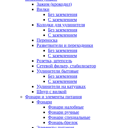
Зажим (крокодил)
Вилки
Без заземления
С заземлением
Колодки для удлинителя
Без заземления
С заземлением
Переноска
Разветвители и переходники
Без заземления
С заземлением
Розетка, штепсель
Сетевой фильтр, стабилизатор
Удлинители бытовые
Без заземления
С заземлением
Удлинители на катушках
Шнур с вилкой
Фонари и элементы питания
Фонари
Фонари налобные
Фонари ручные
Фонари специальные
Фонарь-брелок
Элементы питания