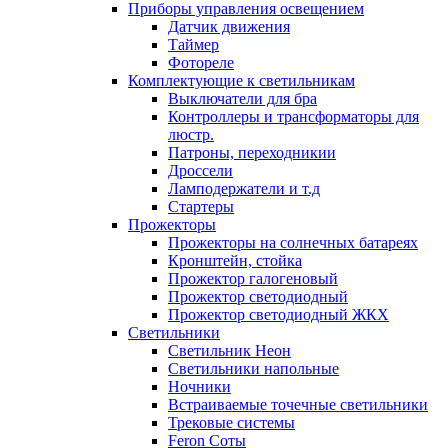
Приборы управления освещением
Датчик движения
Таймер
Фотореле
Комплектующие к светильникам
Выключатели для бра
Контроллеры и трансформаторы для
люстр.
Патроны, переходникии
Дроссели
Ламподержатели и т.д
Стартеры
Прожекторы
Прожекторы на солнечных батареях
Кронштейн, стойка
Прожектор галогеновый
Прожектор светодиодный
Прожектор светодиодный ЖКХ
Светильники
Светильник Неон
Светильники напольные
Ночники
Встраиваемые точечные светильники
Трековые системы
Feron Соты