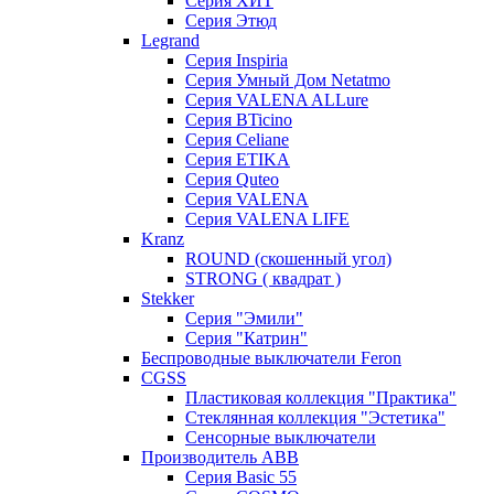
Серия ХИТ
Серия Этюд
Legrand
Серия Inspiria
Серия Умный Дом Netatmo
Серия VALENA ALLure
Серия BTicino
Серия Celiane
Серия ETIKA
Серия Quteo
Серия VALENA
Серия VALENA LIFE
Kranz
ROUND (скошенный угол)
STRONG ( квадрат )
Stekker
Серия "Эмили"
Серия "Катрин"
Беспроводные выключатели Feron
CGSS
Пластиковая коллекция "Практика"
Стеклянная коллекция "Эстетика"
Сенсорные выключатели
Производитель ABB
Серия Basic 55