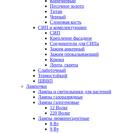
Коричневый
Песочное золото
Титан
Черный
Слоновая кость
СИП и комплектующие
СИП
Крепление фасадное
Соединители для СИПа
Зажим анкерный
Зажим прокалывающий
Крюки
Лента, скрепа
Слаботочный
Термостойкий
ШВВП
Лампочки
Лампы и светильники для растений
Лампы газоразрядные
Лампы галогеновые
12 Вольт
220 Вольт
Лампы люминесцентные
8 Вт
9 Вт