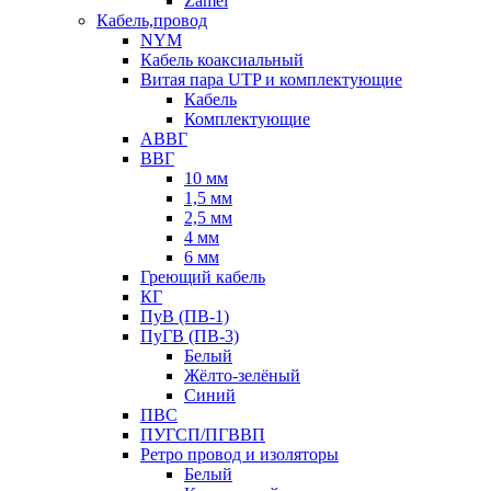
Zamel
Кабель,провод
NYM
Кабель коаксиальный
Витая пара UTP и комплектующие
Кабель
Комплектующие
АВВГ
ВВГ
10 мм
1,5 мм
2,5 мм
4 мм
6 мм
Греющий кабель
КГ
ПуВ (ПВ-1)
ПуГВ (ПВ-3)
Белый
Жёлто-зелёный
Синий
ПВС
ПУГСП/ПГВВП
Ретро провод и изоляторы
Белый