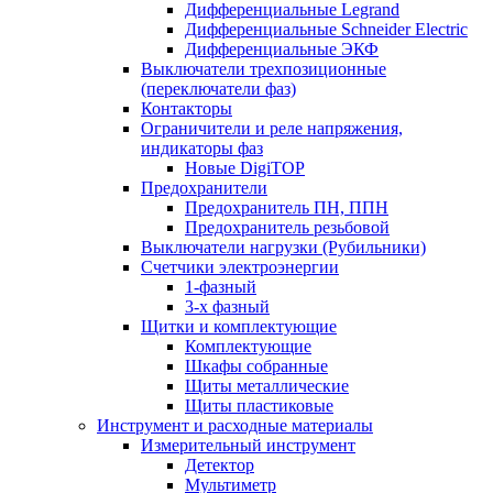
Дифференциальные Legrand
Дифференциальные Schneider Electric
Дифференциальные ЭКФ
Выключатели трехпозиционные
(переключатели фаз)
Контакторы
Ограничители и реле напряжения,
индикаторы фаз
Новые DigiTOP
Предохранители
Предохранитель ПН, ППН
Предохранитель резьбовой
Выключатели нагрузки (Рубильники)
Счетчики электроэнергии
1-фазный
3-х фазный
Щитки и комплектующие
Комплектующие
Шкафы собранные
Щиты металлические
Щиты пластиковые
Инструмент и расходные материалы
Измерительный инструмент
Детектор
Мультиметр