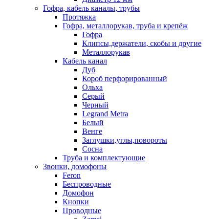
Гофра, кабель каналы, трубы
Протяжка
Гофра, металлорукав, труба и крепёж
Гофра
Клипсы,держатели, скобы и другие
Металлорукав
Кабель канал
Дуб
Короб перфорированный
Ольха
Серый
Черный
Legrand Metra
Белый
Венге
Заглушки,углы,повороты
Сосна
Труба и комплектующие
Звонки, домофоны
Feron
Беспроводные
Домофон
Кнопки
Проводные