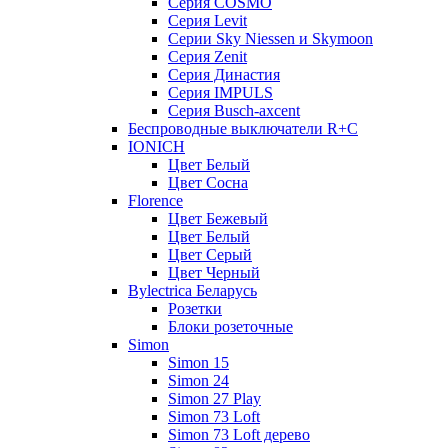
Серия COSMO
Серия Lеvit
Серии Sky Niessen и Skymoon
Серия Zenit
Серия Династия
Серия IMPULS
Серия Вusch-axcent
Беспроводные выключатели R+C
IONICH
Цвет Белый
Цвет Сосна
Florence
Цвет Бежевый
Цвет Белый
Цвет Серый
Цвет Черный
Bylectrica Беларусь
Розетки
Блоки розеточные
Simon
Simon 15
Simon 24
Simon 27 Play
Simon 73 Loft
Simon 73 Loft дерево