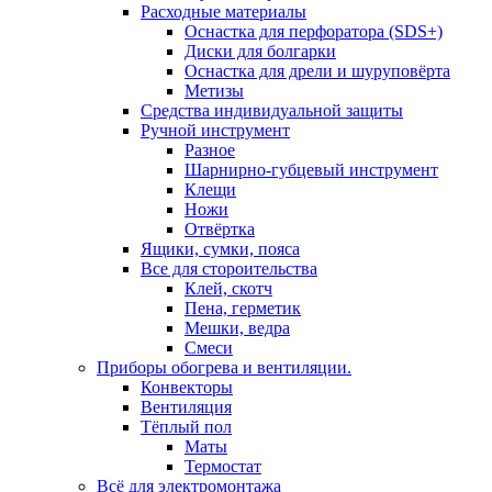
Расходные материалы
Оснастка для перфоратора (SDS+)
Диски для болгарки
Оснастка для дрели и шуруповёрта
Метизы
Средства индивидуальной защиты
Ручной инструмент
Разное
Шарнирно-губцевый инструмент
Клещи
Ножи
Отвёртка
Ящики, сумки, пояса
Все для стороительства
Клей, скотч
Пена, герметик
Мешки, ведра
Смеси
Приборы обогрева и вентиляции.
Конвекторы
Вентиляция
Тёплый пол
Маты
Термостат
Всё для электромонтажа