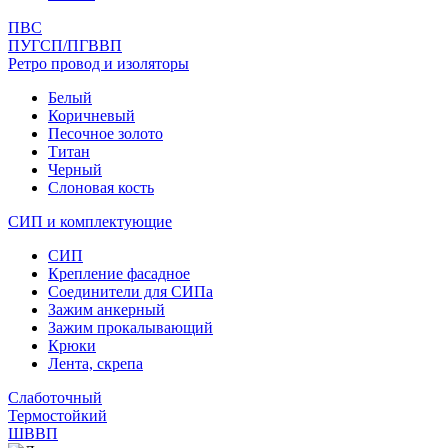
ПВС
ПУГСП/ПГВВП
Ретро провод и изоляторы
Белый
Коричневый
Песочное золото
Титан
Черный
Слоновая кость
СИП и комплектующие
СИП
Крепление фасадное
Соединители для СИПа
Зажим анкерный
Зажим прокалывающий
Крюки
Лента, скрепа
Слаботочный
Термостойкий
ШВВП