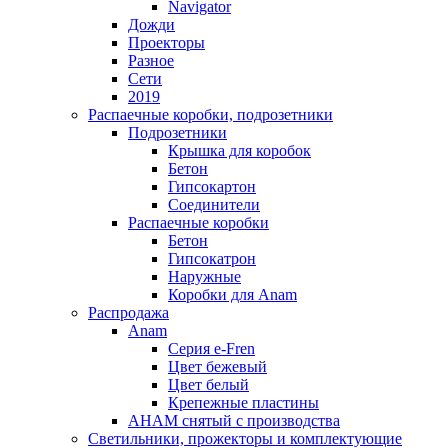
Navigator
Дожди
Проекторы
Разное
Сети
2019
Распаечные коробки, подрозетники
Подрозетники
Крышка для коробок
Бетон
Гипсокартон
Соединители
Распаечные коробки
Бетон
Гипсокатрон
Наружные
Коробки для Anam
Распродажа
Anam
Серия e-Fren
Цвет бежевый
Цвет белый
Крепежные пластины
AHAM снятый с производства
Светильники, прожекторы и комплектующие