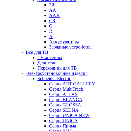
3R
AA
AAA
CR
G
R
А
Аккумуляторы
Зарядные устройства
Все для ТВ
TV-антенны
Делитель
Переходник для ТВ
Электроустановочные изделия
Schneider Electric
Серия ART GALLERY
Серия MultiTrack
Серия ATLAS
Серия BLANCA
Серия GLOSSA
Серия SEDNA
Серия UNICA NEW
Серия UNICA
Серия Прима