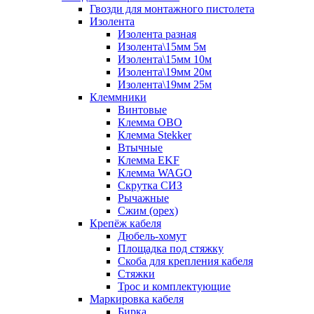
Гвозди для монтажного пистолета
Изолента
Изолента разная
Изолента\15мм 5м
Изолента\15мм 10м
Изолента\19мм 20м
Изолента\19мм 25м
Клеммники
Винтовые
Клемма OBO
Клемма Stekker
Втычные
Клемма EKF
Клемма WAGO
Скрутка СИЗ
Рычажные
Сжим (орех)
Крепёж кабеля
Дюбель-хомут
Площадка под стяжку
Скоба для крепления кабеля
Стяжки
Трос и комплектующие
Маркировка кабеля
Бирка