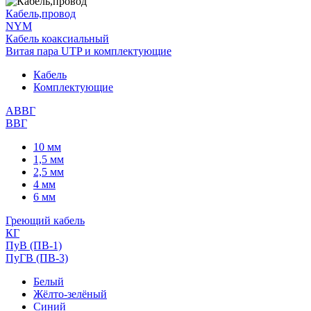
Кабель,провод
NYM
Кабель коаксиальный
Витая пара UTP и комплектующие
Кабель
Комплектующие
АВВГ
ВВГ
10 мм
1,5 мм
2,5 мм
4 мм
6 мм
Греющий кабель
КГ
ПуВ (ПВ-1)
ПуГВ (ПВ-3)
Белый
Жёлто-зелёный
Синий