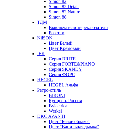
Simon 82
Simon 82 Detail
Simon 82 Nature
Simon 88
ТДМ
Выключатели-переключатели
Розетки
NilSON
Цвет Белый
Цвет Кремовый
IEK
Серия BRITE
Серия FORTE&PIANO
Серия SKANDY
Серия ФОРС
HEGEL
HEGEL Альфа
Ретро-стиль
BIRONI
Кунцево. Россия
Bylectrica
Werkel
DKC AVANTI
Цвет "Белое облако"
Цвет "Ванильная дымка"